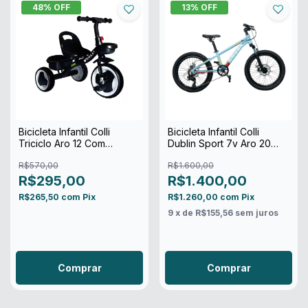
48
% OFF
13
% OFF
Bicicleta Infantil Colli
Bicicleta Infantil Colli
Triciclo Aro 12 Com
Dublin Sport 7v Aro 20
Cestinha
Freio Disco
R$570,00
R$1.600,00
R$295,00
R$1.400,00
R$265,50
com
Pix
R$1.260,00
com
Pix
9
x de
R$155,56
sem juros
Comprar
Comprar