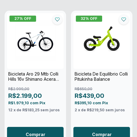
27
% OFF
32
% OFF
Bicicleta Aro 29 Mtb Colli
Bicicleta De Equilíbrio Colli
Hills 16v Shimano Acera
Pitukinha Balance
2026
R$2.999,00
R$650,00
R$2.199,00
R$439,00
R$1.979,10
com
Pix
R$395,10
com
Pix
12
x de
R$183,25
sem juros
2
x de
R$219,50
sem juros
Comprar
Comprar