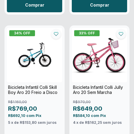
Comprar
Comprar
34
% OFF
33
% OFF
Bicicleta Infantil Colli Skill
Bicicleta Infantil Colli Jully
Boy Aro 20 Freio a Disco
Aro 20 Sem Marcha
R$1.160,00
R$970,00
R$769,00
R$649,00
R$692,10
com
Pix
R$584,10
com
Pix
5
x de
R$153,80
sem juros
4
x de
R$162,25
sem juros