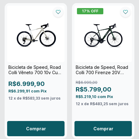
17
% OFF
Bicicleta de Speed, Road
Bicicleta de Speed, Road
Colli Vêneto 700 10v Cues
Colli 700 Firenze 20V
2026
2026
R$6.999,90
R$6.999,00
R$5.799,00
R$6.299,91
com
Pix
R$5.219,10
com
Pix
12
x de
R$583,33
sem juros
12
x de
R$483,25
sem juros
Comprar
Comprar