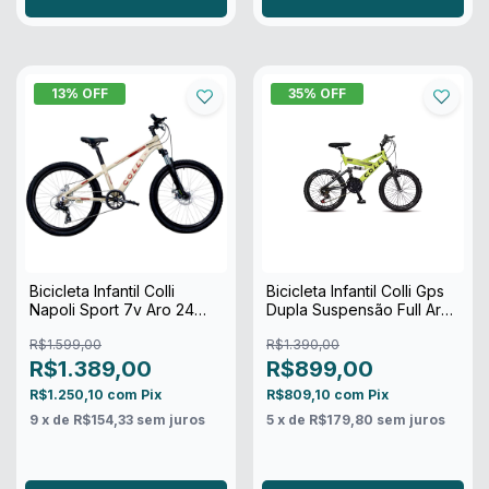
13
% OFF
35
% OFF
Bicicleta Infantil Colli
Bicicleta Infantil Colli Gps
Napoli Sport 7v Aro 24
Dupla Suspensão Full Aro
Freio Disco
20 21v
R$1.599,00
R$1.390,00
R$1.389,00
R$899,00
R$1.250,10
com
Pix
R$809,10
com
Pix
9
x de
R$154,33
sem juros
5
x de
R$179,80
sem juros