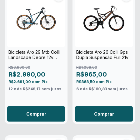
Bicicleta Aro 29 Mtb Colli
Bicicleta Aro 26 Colli Gps
Landscape Deore 12v
Dupla Suspensão Full 21v
Freio Shimano
R$6.990,00
R$1.099,00
R$2.990,00
R$965,00
R$2.691,00
com
Pix
R$868,50
com
Pix
12
x de
R$249,17
sem juros
6
x de
R$160,83
sem juros
Comprar
Comprar