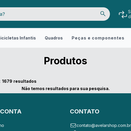
S
d
icicletas Infantis
Quadros
Peças e componentes
Produtos
:
1679
resultados
Não temos resultados para sua pesquisa.
 CONTA
CONTATO
ho
contato@avelarshop.com.b