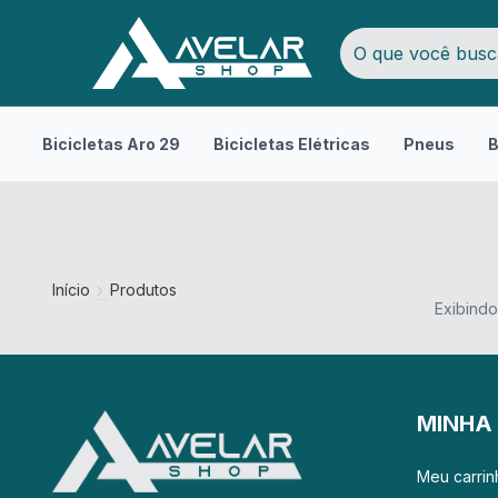
Bicicletas Aro 29
Bicicletas Elétricas
Pneus
B
Início
Produtos
Exibindo
MINHA
Meu carrin