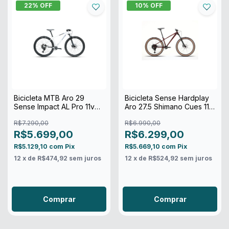
22
% OFF
10
% OFF
Bicicleta MTB Aro 29
Bicicleta Sense Hardplay
Sense Impact AL Pro 11v
Aro 27.5 Shimano Cues 11v
Shimano Cues
2026
R$7.290,00
R$6.990,00
R$5.699,00
R$6.299,00
R$5.129,10
com
Pix
R$5.669,10
com
Pix
12
x de
R$474,92
sem juros
12
x de
R$524,92
sem juros
Comprar
Comprar