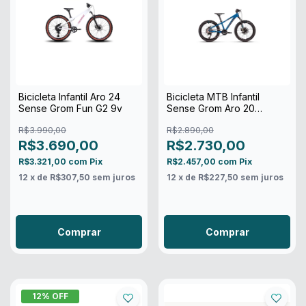
Bicicleta Infantil Aro 24
Bicicleta MTB Infantil
Sense Grom Fun G2 9v
Sense Grom Aro 20
Shimano 8v
R$3.990,00
R$2.890,00
R$3.690,00
R$2.730,00
R$3.321,00
com
Pix
R$2.457,00
com
Pix
12
x de
R$307,50
sem juros
12
x de
R$227,50
sem juros
Comprar
Comprar
12
% OFF