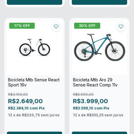
17
% OFF
30
% OFF
Bicicleta Mtb Sense React
Bicicleta Mtb Aro 29
Sport 16v
Sense React Comp 11v
R$3.190,00
R$5.690,00
R$2.649,00
R$3.999,00
R$2.384,10
com
Pix
R$3.599,10
com
Pix
12
x de
R$220,75
sem juros
12
x de
R$333,25
sem juros