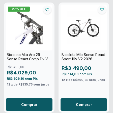
27
% OFF
Bicicleta Mtb Aro 29
Bicicleta Mtb Sense React
Sense React Comp 11v V2
Sport 16v V2 2026
2026
R$5.490,00
R$3.490,00
R$4.029,00
R$3.141,00
com
Pix
R$3.626,10
com
Pix
12
x de
R$290,83
sem juros
12
x de
R$335,75
sem juros
Comprar
Comprar