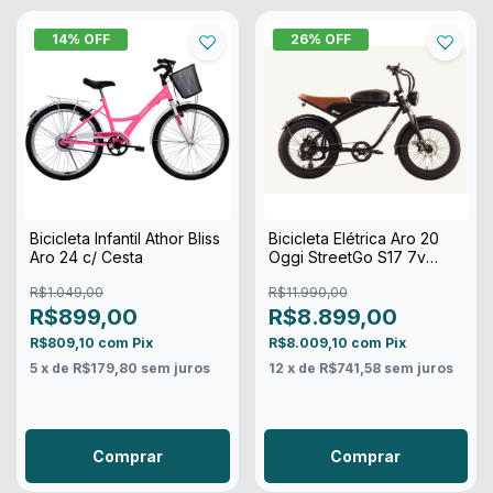
14
% OFF
26
% OFF
Bicicleta Infantil Athor Bliss
Bicicleta Elétrica Aro 20
Aro 24 c/ Cesta
Oggi StreetGo S17 7v
750WH Preto
R$1.049,00
R$11.990,00
R$899,00
R$8.899,00
R$809,10
com
Pix
R$8.009,10
com
Pix
5
x de
R$179,80
sem juros
12
x de
R$741,58
sem juros
Comprar