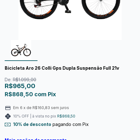
Bicicleta Aro 26 Colli Gps Dupla Suspensão Full 21v
De:
R$1.099,00
R$965,00
R$868,50
com
Pix
Em
6
x de
R$160,83
sem juros
10% OFF | à vista no pix
R$868,50
10% de desconto
pagando com Pix