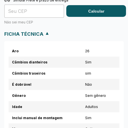
Simular Frete e prazo de entrega
Trocar
Entregas para o CEP:
Calcular
Não sei meu CEP
FICHA TÉCNICA
Aro
26
Câmbios dianteiros
Sim
Câmbios traseiros
sim
É dobrável
Não
Gênero
Sem gênero
Idade
Adultos
Inclui manual de montagem
Sim