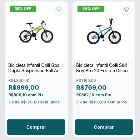
35
% OFF
34
% OFF
Bicicleta Infantil Colli Gps
Bicicleta Infantil Colli Skill
Dupla Suspensão Full Aro
Boy Aro 20 Freio a Disco
20 21v
R$1.390,00
R$1.160,00
R$899,00
R$769,00
R$809,10
com
Pix
R$692,10
com
Pix
5
x de
R$179,80
sem juros
5
x de
R$153,80
sem juros
Comprar
Comprar