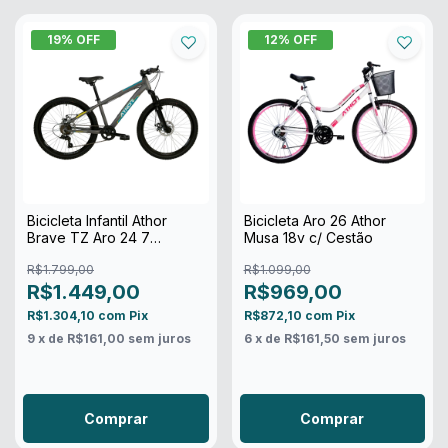
19
% OFF
12
% OFF
Bicicleta Infantil Athor
Bicicleta Aro 26 Athor
Brave TZ Aro 24 7
Musa 18v c/ Cestão
Velocidades
R$1.799,00
R$1.099,00
R$1.449,00
R$969,00
R$1.304,10
com
Pix
R$872,10
com
Pix
9
x de
R$161,00
sem juros
6
x de
R$161,50
sem juros
Comprar
Comprar