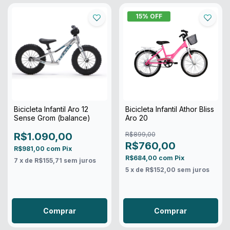
15
% OFF
Bicicleta Infantil Aro 12
Bicicleta Infantil Athor Bliss
Sense Grom (balance)
Aro 20
R$1.090,00
R$899,00
R$760,00
R$981,00
com
Pix
R$684,00
com
Pix
7
x de
R$155,71
sem juros
5
x de
R$152,00
sem juros
Comprar
Comprar