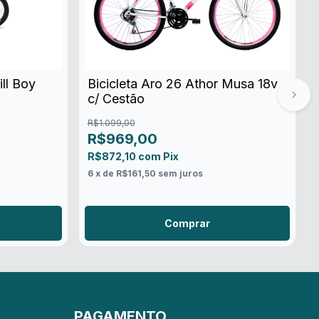
ill Boy
Bicicleta Aro 26 Athor Musa 18v
c/ Cestão
R$1.099,00
R$969,00
R$872,10
com
Pix
6
x de
R$161,50
sem juros
Comprar
PAGAMENTO