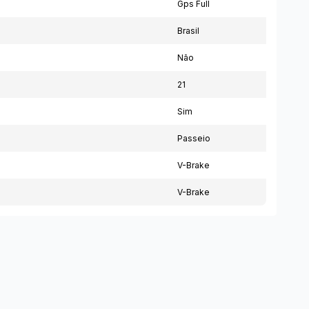
Gps Full
Brasil
Não
21
Sim
Passeio
V-Brake
V-Brake