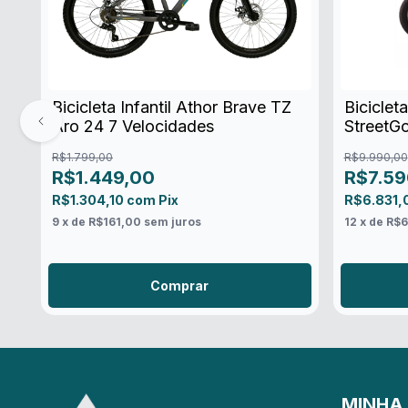
Bicicleta Infantil Athor Brave TZ
Biciclet
Aro 24 7 Velocidades
StreetG
R$1.799,00
R$9.990,00
R$1.449,00
R$7.59
R$1.304,10
com
Pix
R$6.831,
9
x de
R$161,00
sem juros
12
x de
R$6
Comprar
MINHA