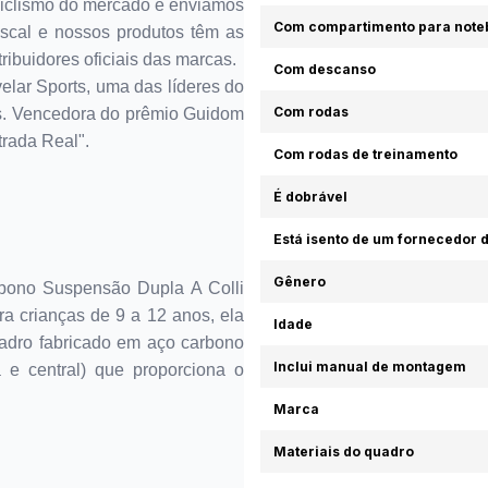
ciclismo do mercado e enviamos
Com compartimento para note
iscal e nossos produtos têm as
ibuidores oficiais das marcas.
Com descanso
elar Sports, uma das líderes do
Com rodas
os. Vencedora do prêmio Guidom
rada Real".
Com rodas de treinamento
É dobrável
Está isento de um fornecedor d
Gênero
rbono Suspensão Dupla A Colli
ra crianças de 9 a 12 anos, ela
Idade
quadro fabricado em aço carbono
Inclui manual de montagem
 e central) que proporciona o
.
Marca
Materiais do quadro