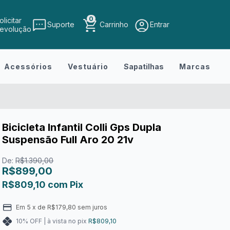
0
olicitar
Suporte
Carrinho
Entrar
evolução
Acessórios
Vestuário
Sapatilhas
Marcas
Bicicleta Infantil Colli Gps Dupla
Suspensão Full Aro 20 21v
De:
R$1.390,00
R$899,00
R$809,10
com
Pix
Em
5
x de
R$179,80
sem juros
10% OFF | à vista no pix
R$809,10