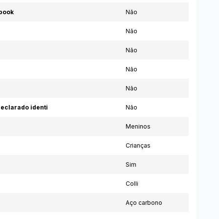
book
Não
Não
Não
Não
Não
eclarado identi
Não
Meninos
Crianças
Sim
Colli
Aço carbono