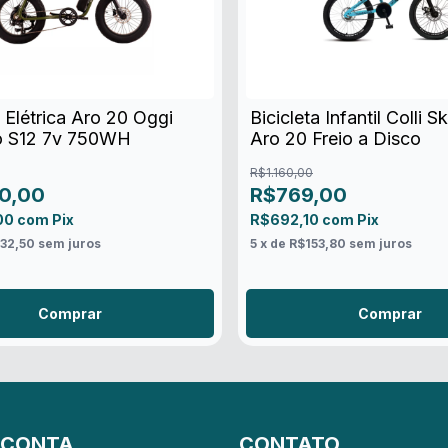
a Elétrica Aro 20 Oggi
Bicicleta Infantil Colli Sk
o S12 7v 750WH
Aro 20 Freio a Disco
R$1.160,00
0,00
R$769,00
00
com
Pix
R$692,10
com
Pix
32,50
sem juros
5
x de
R$153,80
sem juros
Comprar
Comprar
 CONTA
CONTATO