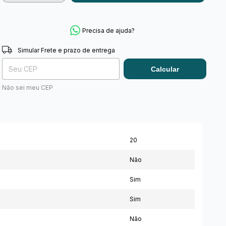
Precisa de ajuda?
Simular Frete e prazo de entrega
Trocar
Entregas para o CEP:
Calcular
Não sei meu CEP
20
Não
Sim
Sim
Não