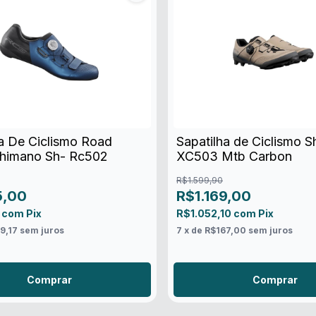
a De Ciclismo Road
Sapatilha de Ciclismo 
himano Sh- Rc502
XC503 Mtb Carbon
R$1.599,90
5,00
R$1.169,00
0
com
Pix
R$1.052,10
com
Pix
9,17
sem juros
7
x de
R$167,00
sem juros
Comprar
Comprar