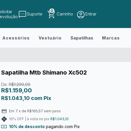
0
olicitar
Suporte
Carrinho
Entrar
evolução
Acessórios
Vestuário
Sapatilhas
Marcas
Sapatilha Mtb Shimano Xc502
De:
R$1.299,00
R$1.159,00
R$1.043,10
com
Pix
Em
7
x de
R$165,57
sem juros
10% OFF | à vista no pix
R$1.043,10
10% de desconto
pagando com Pix