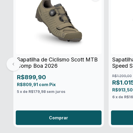
Sapatilha de Ciclismo Scott MTB
Sapatilh
Comp Boa 2026
Speed S
R$899,90
R$1.299,00
R$1.01
R$809,91
com
Pix
R$913,5
5
x de
R$179,98
sem juros
6
x de
R$16
Comprar