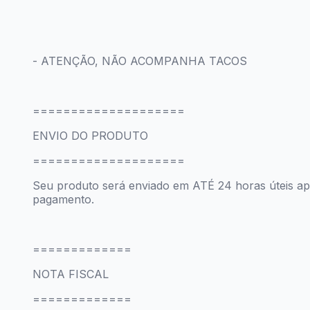
- ATENÇÃO, NÃO ACOMPANHA TACOS
====================
ENVIO DO PRODUTO
====================
Seu produto será enviado em ATÉ 24 horas úteis a
pagamento.
=============
NOTA FISCAL
=============