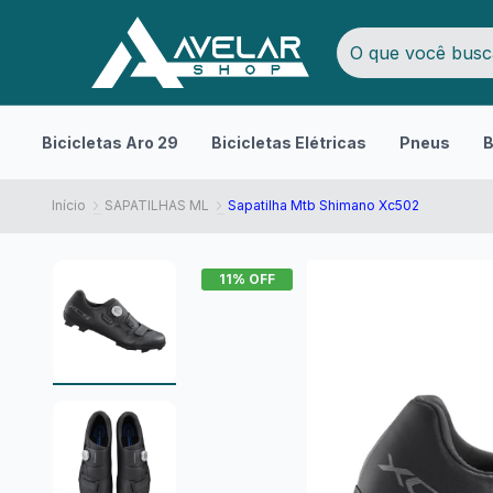
Bicicletas Aro 29
Bicicletas Elétricas
Pneus
B
Início
SAPATILHAS ML
Sapatilha Mtb Shimano Xc502
11
% OFF