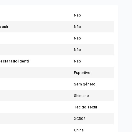
Não
book
Não
Não
Não
eclarado identi
Não
Esportivo
Sem gênero
Shimano
Tecido Téxtil
XC502
China