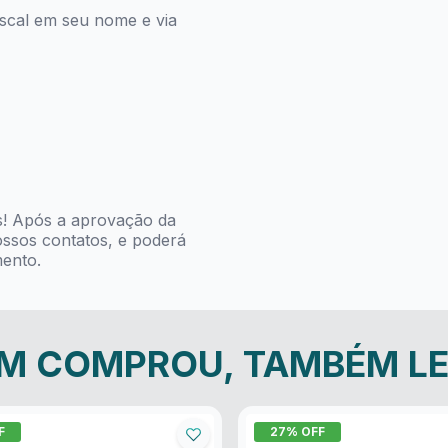
scal em seu nome e via
s! Após a aprovação da
ssos contatos, e poderá
mento.
M COMPROU, TAMBÉM L
F
27
% OFF