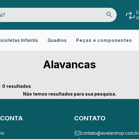
S
d
icicletas Infantis
Quadros
Peças e componentes
Alavancas
:
0
resultados
Não temos resultados para sua pesquisa.
 CONTA
CONTATO
ho
contato@avelarshop.com.b