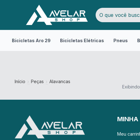
Bicicletas Aro 29
Bicicletas Elétricas
Pneus
B
Início
Peças
Alavancas
Exibindo
MINHA
Meu carrin