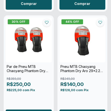
Comprar
30
% OFF
44
% OFF
Par de Pneu MTB
Pneu MTB Chaoyang
Chaoyang Phantom Dry
Phantom Dry Aro 29x2.20
29x2.20 Tubeless Preto
2c Kevlar Tubeless
R$359,00
R$249,00
R$250,00
R$140,00
R$225,00
com
Pix
R$126,00
com
Pix