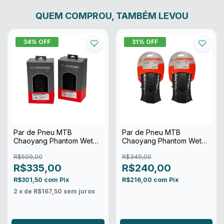
QUEM COMPROU, TAMBÉM LEVOU
34
% OFF
31
% OFF
Par de Pneu MTB
Par de Pneu MTB
Chaoyang Phantom Wet
Chaoyang Phantom Wet
Elite 29x2.20 120Tpi TR
Aro 29x2.20 2c Tubeless
R$509,00
R$349,00
R$335,00
R$240,00
R$301,50
com
Pix
R$216,00
com
Pix
2
x de
R$167,50
sem juros