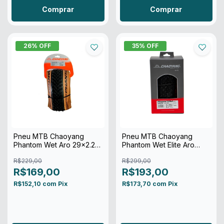
Comprar
Comprar
26
% OFF
35
% OFF
Pneu MTB Chaoyang
Pneu MTB Chaoyang
Phantom Wet Aro 29x2.20
Phantom Wet Elite Aro
Kevlar FX Creme
29x2.20 120 Tpi TR
R$229,00
R$299,00
R$169,00
R$193,00
R$152,10
com
Pix
R$173,70
com
Pix