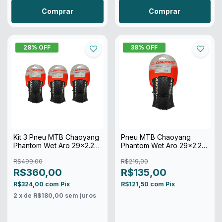
Comprar
28
% OFF
38
% OFF
Kit 3 Pneu MTB Chaoyang
Pneu MTB Chaoyang
Phantom Wet Aro 29x2.20
Phantom Wet Aro 29x2.20
2c Tubeless
2c Kevlar Tubeless
R$499,00
R$219,00
R$360,00
R$135,00
R$324,00
com
Pix
R$121,50
com
Pix
2
x de
R$180,00
sem juros