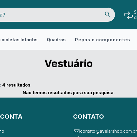
S
d
icicletas Infantis
Quadros
Peças e componentes
Vestuário
:
4
resultados
Não temos resultados para sua pesquisa.
 CONTA
CONTATO
ho
contato@avelarshop.com.b