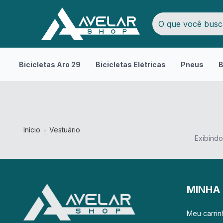
Bicicletas Aro 29
Bicicletas Elétricas
Pneus
B
Início
Vestuário
Exibindo
MINHA
Meu carrin